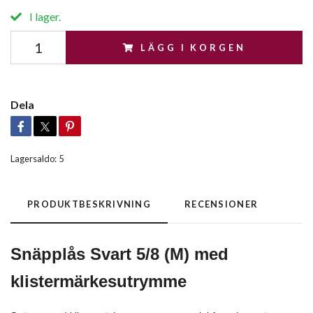
I lager.
LÄGG I KORGEN
Dela
Lagersaldo:
5
PRODUKTBESKRIVNING
RECENSIONER
Snäpplås Svart 5/8 (M) med
klistermärkesutrymme