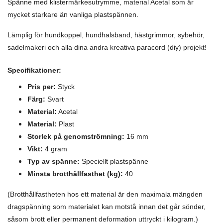
Spänne med klistermärkesutrymme, material Acetal som är
mycket starkare än vanliga plastspännen.
Lämplig för hundkoppel, hundhalsband, hästgrimmor, sybehör,
sadelmakeri och alla dina andra kreativa paracord (diy) projekt!
Specifikationer:
Pris per:
Styck
Färg:
Svart
Material:
Acetal
Material:
Plast
Storlek på genomströmning:
16 mm
Vikt:
4 gram
Typ av spänne:
Speciellt plastspänne
Minsta brotthållfasthet (kg):
40
(Brotthållfastheten hos ett material är den maximala mängden
dragspänning som materialet kan motstå innan det går sönder,
såsom brott eller permanent deformation uttryckt i kilogram.)