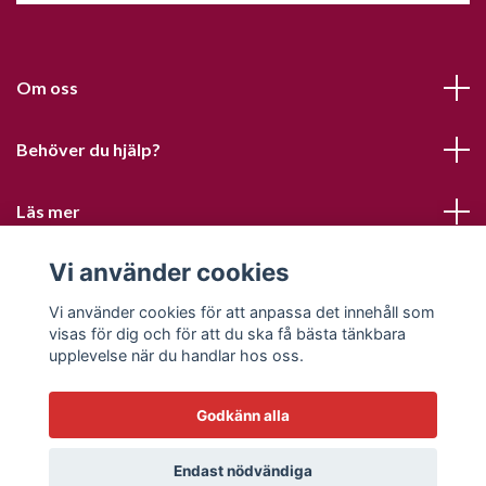
Om oss
Behöver du hjälp?
Läs mer
Vi använder cookies
Sociala medier
Vi använder cookies för att anpassa det innehåll som
visas för dig och för att du ska få bästa tänkbara
upplevelse när du handlar hos oss.
Godkänn alla
© 2026 Sofias PysselParadis
Endast nödvändiga