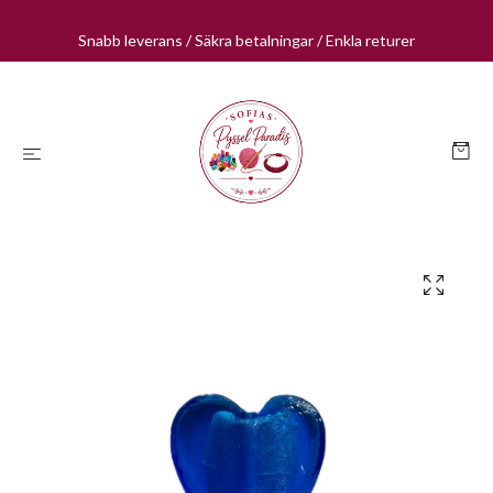
Snabb leverans / Säkra betalningar / Enkla returer