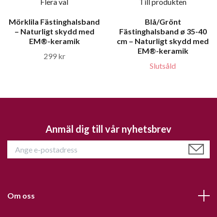
Flera val
Till produkten
Mörklila Fästinghalsband
Blå/Grönt
– Naturligt skydd med
Fästinghalsband ø 35-40
EM®-keramik
cm – Naturligt skydd med
EM®-keramik
299 kr
Slutsåld
Anmäl dig till vår nyhetsbrev
Om oss