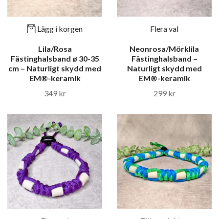
Lägg i korgen
Flera val
Lila/Rosa
Neonrosa/Mörklila
Fästinghalsband ø 30-35
Fästinghalsband –
cm – Naturligt skydd med
Naturligt skydd med
EM®-keramik
EM®-keramik
349 kr
299 kr