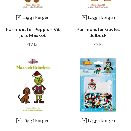
Lägg i korgen
Lägg i korgen
Pärlmönster Peppis – Vit
Pärlmönster Gävles
jul:s Maskot
Julbock
49 kr
79 kr
Lägg i korgen
Lägg i korgen