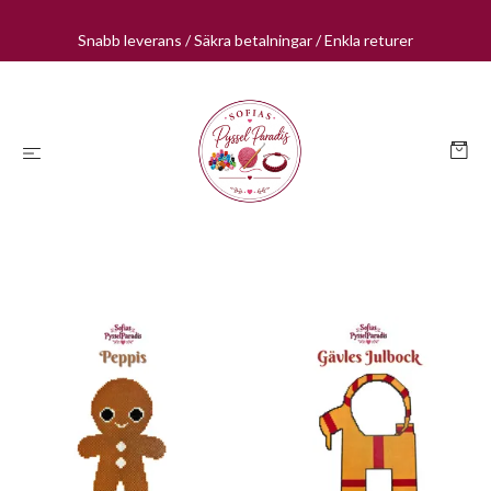
Snabb leverans / Säkra betalningar / Enkla returer