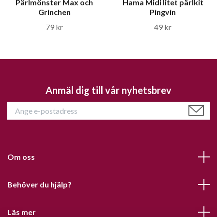
Pärlmönster Max och
Hama Midi litet pärlkit
Grinchen
Pingvin
79 kr
49 kr
Anmäl dig till vår nyhetsbrev
Om oss
Behöver du hjälp?
Läs mer