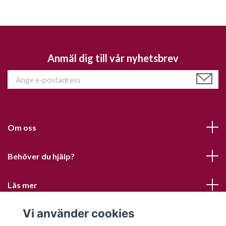
Anmäl dig till vår nyhetsbrev
Om oss
Behöver du hjälp?
Läs mer
Vi använder cookies
Sociala medier