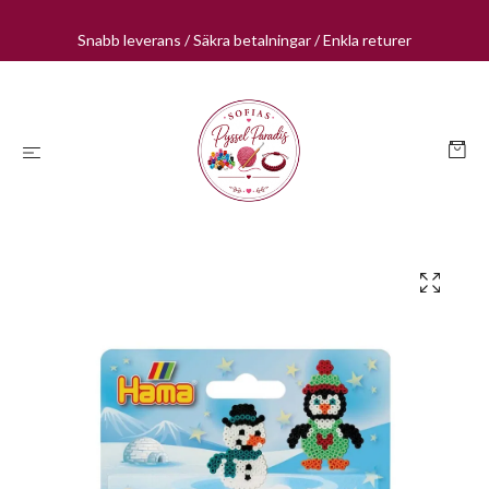
Snabb leverans / Säkra betalningar / Enkla returer