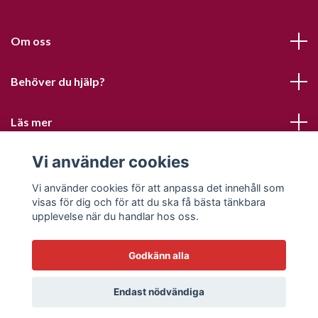
Om oss
Behöver du hjälp?
Läs mer
Vi använder cookies
Sociala medier
Vi använder cookies för att anpassa det innehåll som
visas för dig och för att du ska få bästa tänkbara
upplevelse när du handlar hos oss.
Godkänn alla
© 2026 Sofias PysselParadis
Endast nödvändiga