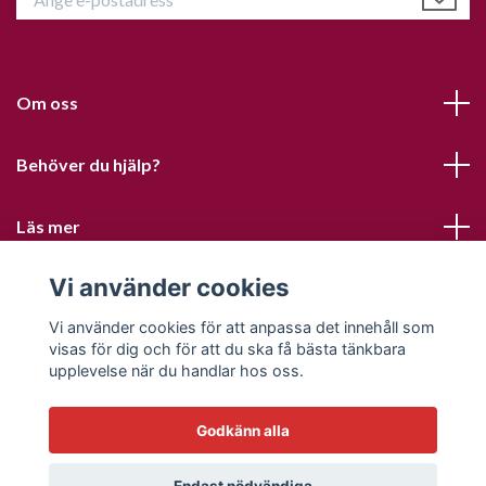
Om oss
Behöver du hjälp?
Läs mer
Vi använder cookies
Sociala medier
Vi använder cookies för att anpassa det innehåll som
visas för dig och för att du ska få bästa tänkbara
upplevelse när du handlar hos oss.
Godkänn alla
© 2026 Sofias PysselParadis