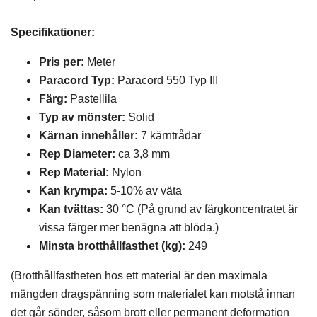
Specifikationer:
Pris per:
Meter
Paracord Typ:
Paracord 550 Typ III
Färg:
Pastellila
Typ av mönste
r:
Solid
Kärnan innehåller:
7 kärntrådar
Rep Diameter:
ca 3,8 mm
Rep Material:
Nylon
Kan krympa:
5-10% av väta
Kan tvättas:
30 °C (På grund av färgkoncentratet är
vissa färger mer benägna att blöda.)
Minsta brotthållfasthet (kg):
249
(Brotthållfastheten hos ett material är den maximala
mängden dragspänning som materialet kan motstå innan
det går sönder, såsom brott eller permanent deformation