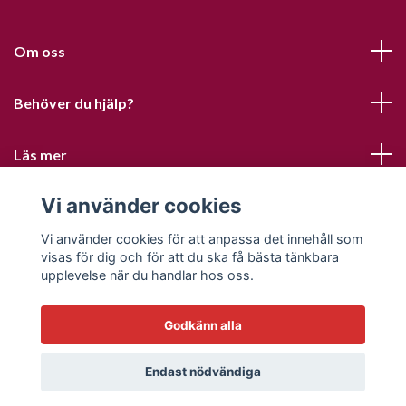
Om oss
Behöver du hjälp?
Läs mer
Vi använder cookies
Sociala medier
Vi använder cookies för att anpassa det innehåll som
visas för dig och för att du ska få bästa tänkbara
upplevelse när du handlar hos oss.
Godkänn alla
© 2026 Sofias PysselParadis
Endast nödvändiga