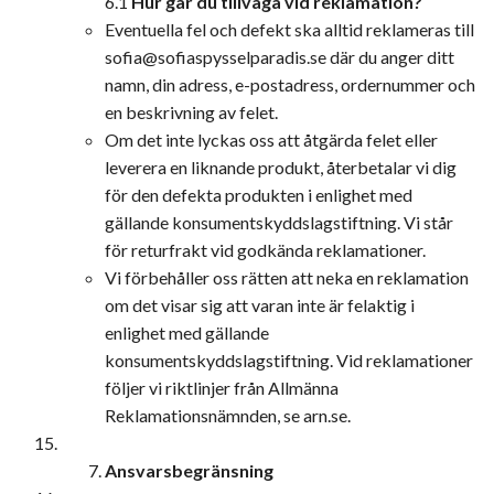
6.1
Hur går du tillväga vid reklamation?
Eventuella fel och defekt ska alltid reklameras till
sofia@sofiaspysselparadis.se
där du anger ditt
namn, din adress, e-postadress, ordernummer och
en beskrivning av felet.
Om det inte lyckas oss att åtgärda felet eller
leverera en liknande produkt, återbetalar vi dig
för den defekta produkten i enlighet med
gällande konsumentskyddslagstiftning. Vi står
för returfrakt vid godkända reklamationer.
Vi förbehåller oss rätten att neka en reklamation
om det visar sig att varan inte är felaktig i
enlighet med gällande
konsumentskyddslagstiftning. Vid reklamationer
följer vi riktlinjer från Allmänna
Reklamationsnämnden, se arn.se.
Ansvarsbegränsning