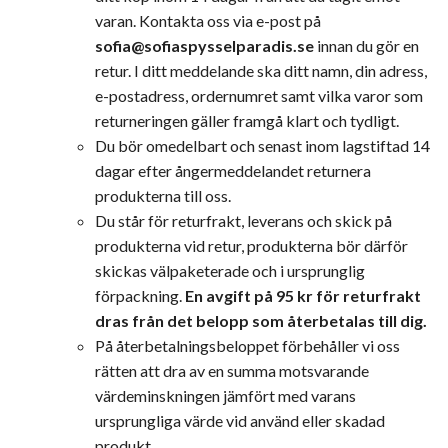
varan. Kontakta oss via e-post på
sofia@sofiaspysselparadis.se
innan du gör en
retur. I ditt meddelande ska ditt namn, din adress,
e-postadress, ordernumret samt vilka varor som
returneringen gäller framgå klart och tydligt.
Du bör omedelbart och senast inom lagstiftad 14
dagar efter ångermeddelandet returnera
produkterna till oss.
Du står för returfrakt, leverans och skick på
produkterna vid retur, produkterna bör därför
skickas välpaketerade och i ursprunglig
förpackning.
En avgift på 95 kr för returfrakt
dras från det belopp som återbetalas till dig.
På återbetalningsbeloppet förbehåller vi oss
rätten att dra av en summa motsvarande
värdeminskningen jämfört med varans
ursprungliga värde vid använd eller skadad
produkt.