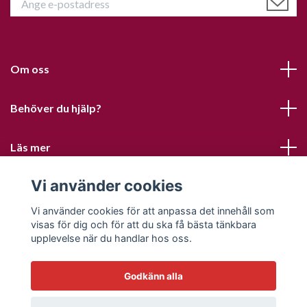
Om oss
Behöver du hjälp?
Läs mer
Vi använder cookies
Sociala medier
Vi använder cookies för att anpassa det innehåll som
visas för dig och för att du ska få bästa tänkbara
upplevelse när du handlar hos oss.
Godkänn alla
© 2026 Sofias PysselParadis