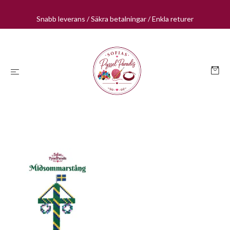
Snabb leverans / Säkra betalningar / Enkla returer