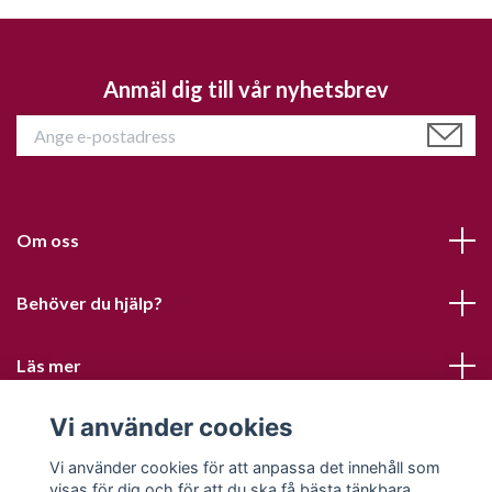
Anmäl dig till vår nyhetsbrev
Om oss
Behöver du hjälp?
Läs mer
Vi använder cookies
Sociala medier
Vi använder cookies för att anpassa det innehåll som
visas för dig och för att du ska få bästa tänkbara