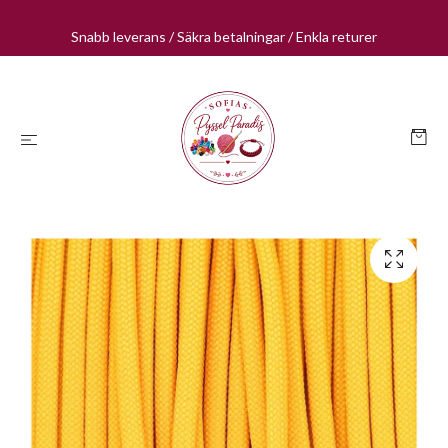
Snabb leverans / Säkra betalningar / Enkla returer