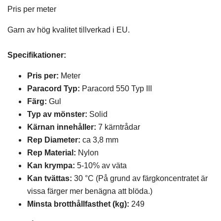
Pris per meter
Garn av hög kvalitet tillverkad i EU.
Specifikationer:
Pris per:
Meter
Paracord Typ:
Paracord 550 Typ III
Färg:
Gul
Typ av mönste
r:
Solid
Kärnan innehåller:
7 kärntrådar
Rep Diameter:
ca 3,8 mm
Rep Material:
Nylon
Kan krympa:
5-10% av väta
Kan tvättas:
30 °C (På grund av färgkoncentratet är
vissa färger mer benägna att blöda.)
Minsta brotthållfasthet (kg):
249