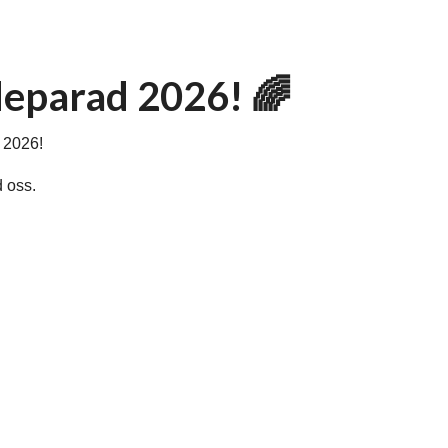
rideparad 2026! 🌈
d 2026!
d oss.