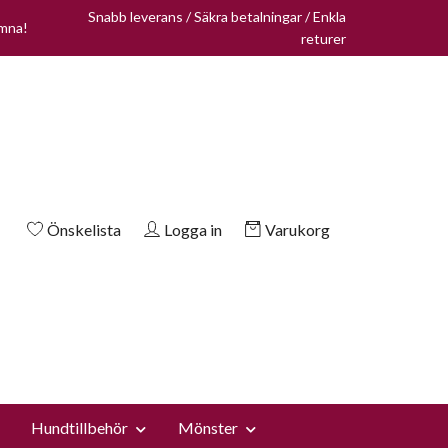
Snabb leverans / Säkra betalningar / Enkla
omna!
returer
Önskelista
Logga in
Varukorg
Hundtillbehör
Mönster