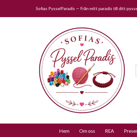
Sofias PysselParadis — Från mitt paradis till ditt pys
Hem
Om oss
REA
Prese