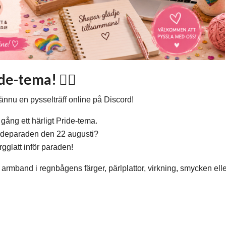
e-tema! 🏳️‍🌈
ännu en pysselträff online på Discord!
gång ett härligt Pride-tema.
rideparaden den 22 augusti?
ärgglatt inför paraden!
armband i regnbågens färger, pärlplattor, virkning, smycken eller