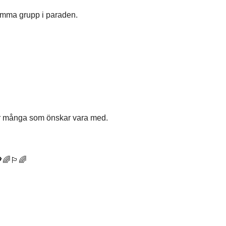
r samma grupp i paraden.
hur många som önskar vara med.
🌈🏳️‍🌈