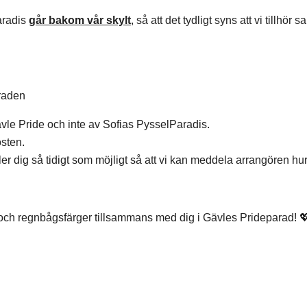
aradis
går bakom vår skylt
, så att det tydligt syns att vi tillhö
araden
ävle Pride och inte av Sofias PysselParadis.
osten.
er dig så tidigt som möjligt så att vi kan meddela arrangören 
och regnbågsfärger tillsammans med dig i Gävles Prideparad! 💖