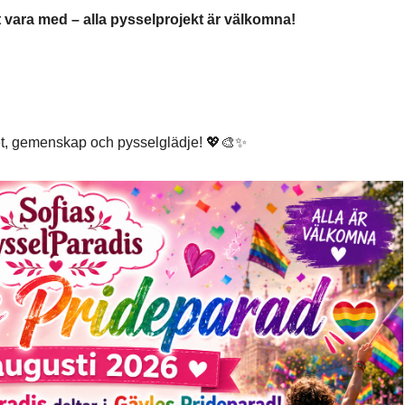
t vara med – alla pysselprojekt är välkomna!
itet, gemenskap och pysselglädje! 💖🎨✨