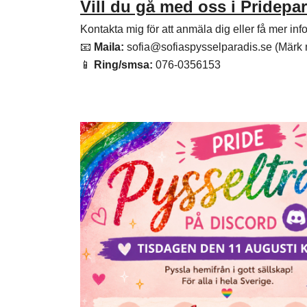
Vill du gå med oss i Pridep
Kontakta mig för att anmäla dig eller få mer inf
📧
Maila:
sofia@sofiaspysselparadis.se
(Märk 
📱
Ring/smsa:
076-0356153