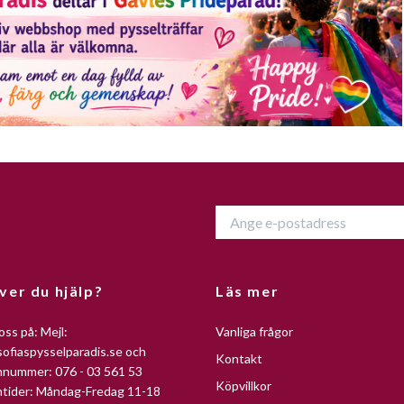
ver du hjälp?
Läs mer
oss på: Mejl:
Vanliga frågor
ofiaspysselparadis.se
och
Kontakt
nnummer: 076 - 03 561 53
Köpvillkor
ntider: Måndag-Fredag 11-18