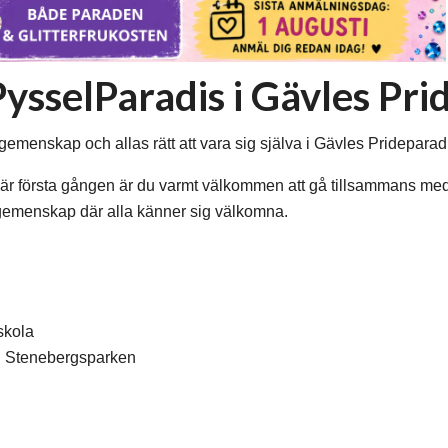
s PysselParadis i Gävles P
gemenskap och allas rätt att vara sig själva i Gävles Pridepara
t är första gången är du varmt välkommen att gå tillsammans me
d gemenskap där alla känner sig välkomna.
skola
 i Stenebergsparken