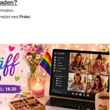
araden?
ormation.
mejlet med
Pride
)