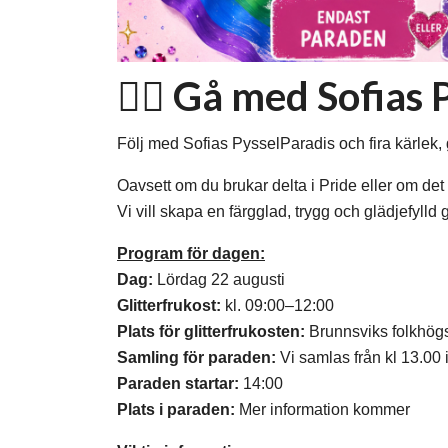
🏳️‍🌈 Gå med Sofia
Följ med Sofias PysselParadis och fira kärlek, 
Oavsett om du brukar delta i Pride eller om de
Vi vill skapa en färgglad, trygg och glädjefyll
Program för dagen:
Dag:
Lördag 22 augusti
Glitterfrukost:
kl. 09:00–12:00
Plats för glitterfrukosten:
Brunnsviks folkhög
Samling för paraden:
Vi samlas från kl 13.00
Paraden startar:
14:00
Plats i paraden:
Mer information kommer