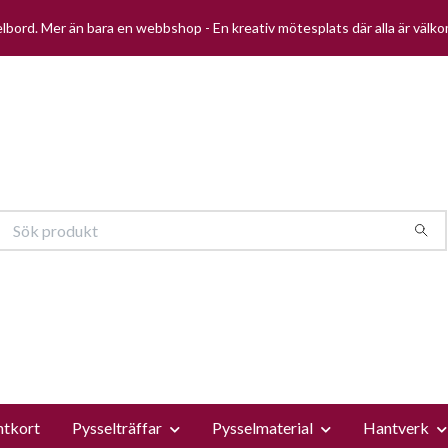
selbord. Mer än bara en webbshop - En kreativ mötesplats där alla är välk
ntkort
Pysselträffar
Pysselmaterial
Hantverk