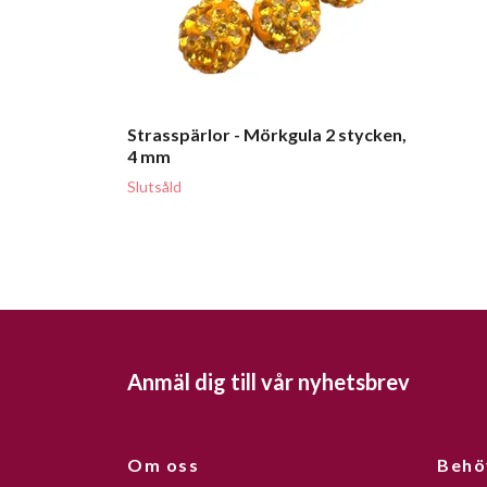
Strasspärlor - Mörkgula 2 stycken,
4 mm
Slutsåld
Anmäl dig till vår nyhetsbrev
Om oss
Behö