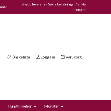
Snabb leverans / Säkra betalningar / Enkla
omna!
returer
Önskelista
Logga in
Varukorg
Hundtillbehör
Mönster