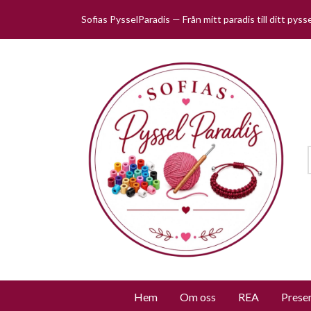
Sofias PysselParadis — Från mitt paradis till ditt pys
Hem
Om oss
REA
Prese