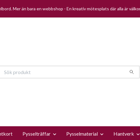
selbord. Mer än bara en webbshop - En kreativ mötesplats där alla är välk
ntkort
Pysselträffar
Pysselmaterial
Hantverk