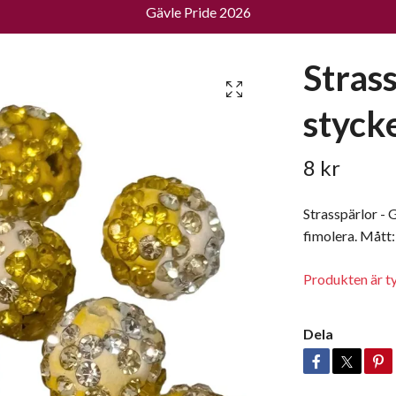
Gävle Pride 2026
Strass
styck
8 kr
Strasspärlor - G
fimolera. Mått
Produkten är tyvä
Dela