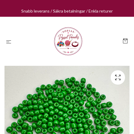
Snabb leverans / Säkra betalningar / Enkla returer