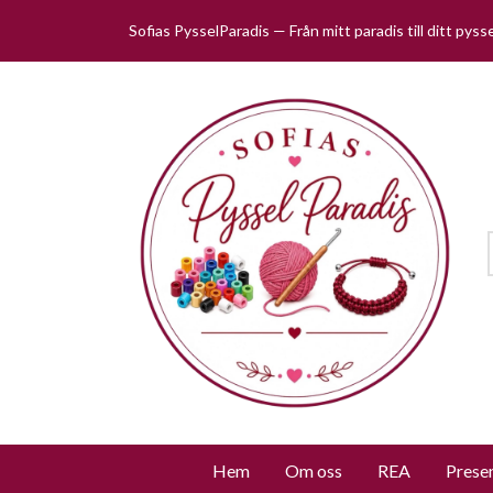
Sofias PysselParadis — Från mitt paradis till ditt pys
Hem
Om oss
REA
Prese