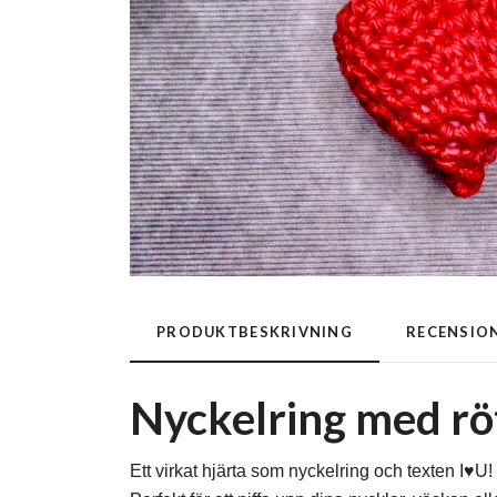
PRODUKTBESKRIVNING
RECENSIO
Nyckelring med röt
Ett virkat hjärta som nyckelring och texten I♥️U!