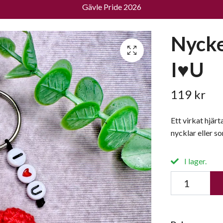
Gävle Pride 2026
Nycke
I♥️U
119 kr
Ett virkat hjärt
nycklar eller so
I lager.