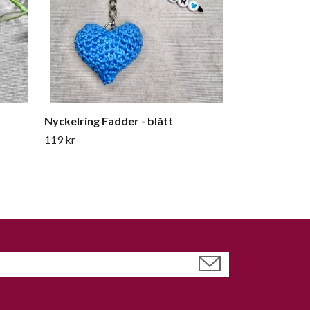
Nyckelring Fadder - blått
119 kr