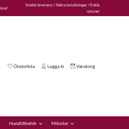
Snabb leverans / Säkra betalningar / Enkla
omna!
returer
Önskelista
Logga in
Varukorg
Hundtillbehör
Mönster