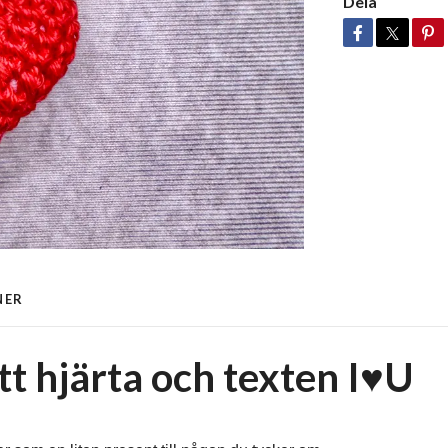
Dela
NER
t hjärta och texten I♥️U