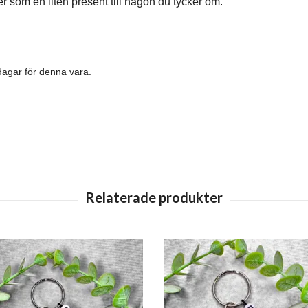
ler som en liten present till någon du tycker om.
dagar för denna vara.