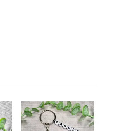
Nyckelpiga
119 kr