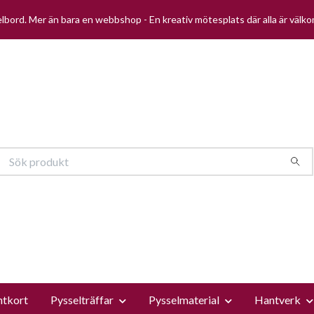
selbord. Mer än bara en webbshop - En kreativ mötesplats där alla är välk
ntkort
Pysselträffar
Pysselmaterial
Hantverk