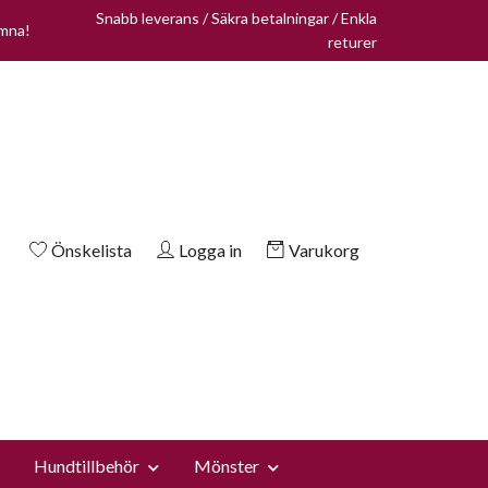
Snabb leverans / Säkra betalningar / Enkla
omna!
returer
Önskelista
Logga in
Varukorg
Hundtillbehör
Mönster