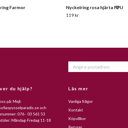
ring Farmor
Nyckelring rosa hjärta I🩷U
119 kr
ver du hjälp?
Läs mer
oss på: Mejl:
Vanliga frågor
ofiaspysselparadis.se
och
Kontakt
nnummer: 076 - 03 561 53
Köpvillkor
ntider: Måndag-Fredag 11-18
Returer