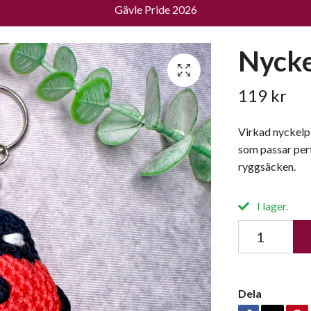
Gävle Pride 2026
Nycke
119 kr
Virkad nyckelpi
som passar perf
ryggsäcken.
I lager.
Dela