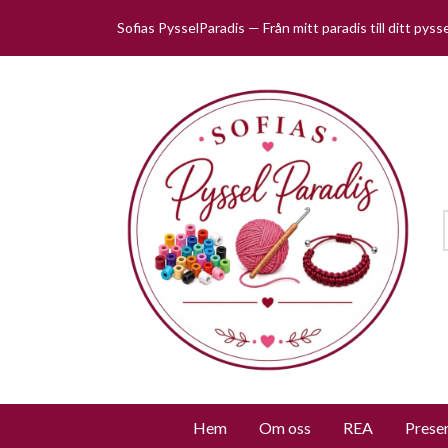
Sofias PysselParadis — Från mitt paradis till ditt pys
Hem
Om oss
REA
Prese