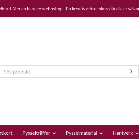
selbord. Mer än bara en webbshop - En kreativ mötesplats där alla är välk
ntkort
Pysselträffar
Pysselmaterial
Hantverk