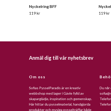
Nyckelring BFF
Nyckel
119 kr
119 kr
Anmäl dig till vår nyhetsbrev
Om oss
Behö
Sofias PysselParadis är en kreativ
Du når 
webbshop med lager i Gävle fylld av
sofia@s
skaparglädje, inspiration och gemenskap.
Telefo
Här hittar du pysselmaterial, handgjorda
Telefo
produkter och mysiga pysselträffar både