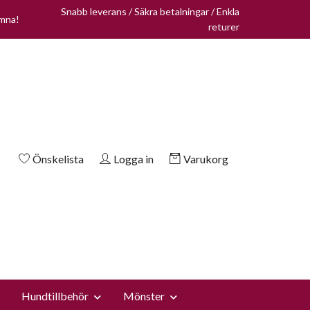
Snabb leverans / Säkra betalningar / Enkla
omna!
returer
Önskelista
Logga in
Varukorg
Hundtillbehör
Mönster