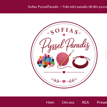
Sofias PysselParadis — Från mitt paradis till ditt pys
Hem
Om oss
REA
Prese