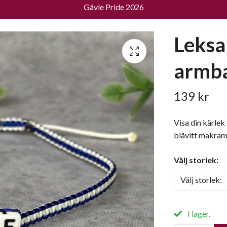
Gävle Pride 2026
Leksa
armb
139 kr
Visa din kärlek 
blåvitt makra
Välj storlek:
Välj storlek:
I lager.