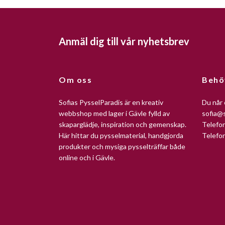
Anmäl dig till vår nyhetsbrev
Om oss
Behö
Sofias PysselParadis är en kreativ
Du når 
webbshop med lager i Gävle fylld av
sofia@s
skaparglädje, inspiration och gemenskap.
Telefo
Här hittar du pysselmaterial, handgjorda
Telefo
produkter och mysiga pysselträffar både
online och i Gävle.