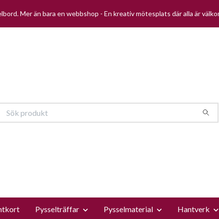
selbord. Mer än bara en webbshop - En kreativ mötesplats där alla är välk
ntkort
Pysselträffar
Pysselmaterial
Hantverk