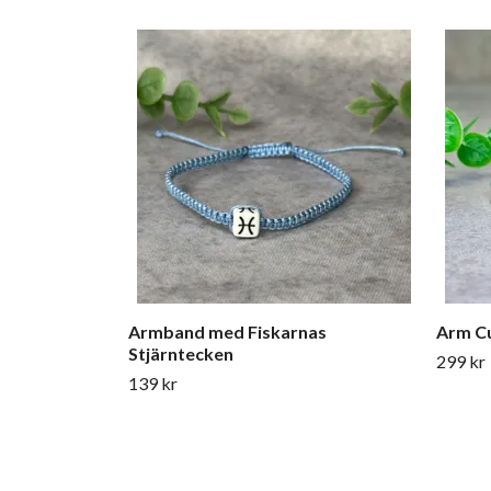
Armband med Fiskarnas
Arm Cu
Stjärntecken
299 kr
139 kr