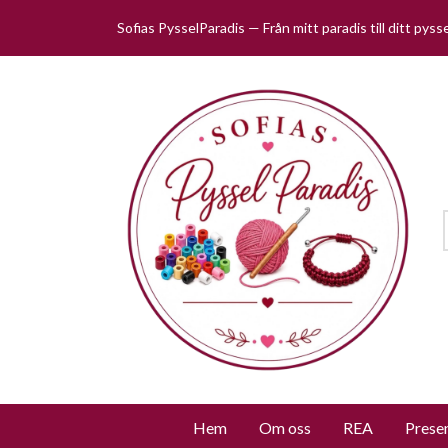
Sofias PysselParadis — Från mitt paradis till ditt pys
Hem
Om oss
REA
Prese