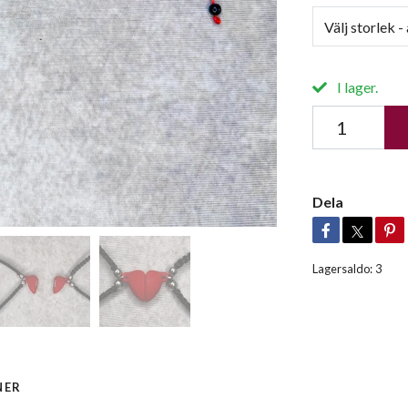
Välj storlek 
I lager.
Dela
Lagersaldo:
3
NER