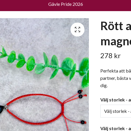
Gävle Pride 2026
Rött 
magne
278 kr
Perfekta att bä
partner, bästa 
dig.
Välj storlek -
Välj storlek 
Välj storlek -