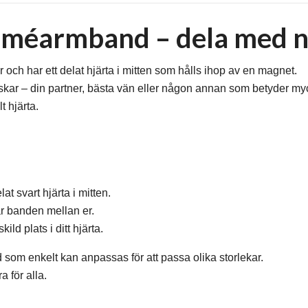
méarmband – dela med n
ch har ett delat hjärta i mitten som hålls ihop av en magnet.
kar – din partner, bästa vän eller någon annan som betyder myck
t hjärta.
t svart hjärta i mitten.
r banden mellan er.
ld plats i ditt hjärta.
om enkelt kan anpassas för att passa olika storlekar.
 för alla.