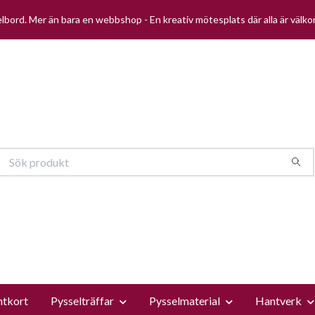
selbord. Mer än bara en webbshop - En kreativ mötesplats där alla är välk
ntkort
Pysselträffar
Pysselmaterial
Hantverk