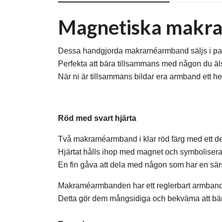
Magnetiska makra
Dessa handgjorda makraméarmband säljs i par o
Perfekta att bära tillsammans med någon du äls
När ni är tillsammans bildar era armband ett hel
Röd med svart hjärta
Två makraméarmband i klar röd färg med ett dela
Hjärtat hålls ihop med magnet och symbolisera
En fin gåva att dela med någon som har en särski
Makraméarmbanden har ett reglerbart armband s
Detta gör dem mångsidiga och bekväma att bära