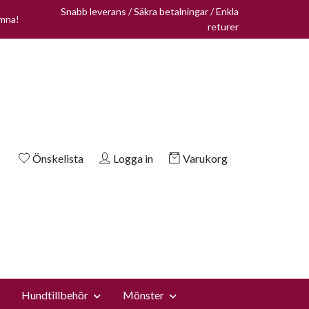
Snabb leverans / Säkra betalningar / Enkla
omna!
returer
Önskelista
Logga in
Varukorg
Hundtillbehör
Mönster