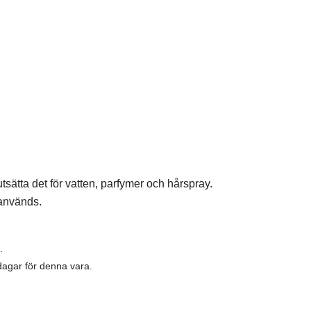
tsätta det för vatten, parfymer och hårspray.
 används.
.
dagar för denna vara.