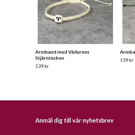
Armband med Vädurens
Armba
Stjärntecken
139 kr
139 kr
Anmäl dig till vår nyhetsbrev