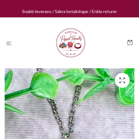
Snabb leverans / Säkra betalningar / Enkla returer