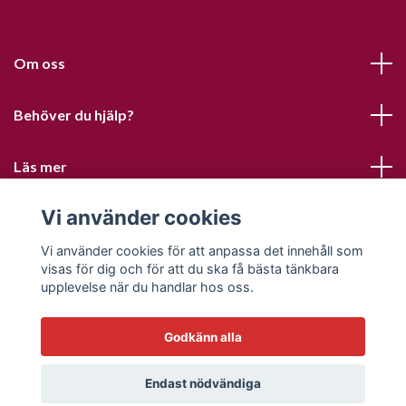
Om oss
Behöver du hjälp?
Läs mer
Vi använder cookies
Sociala medier
Vi använder cookies för att anpassa det innehåll som
visas för dig och för att du ska få bästa tänkbara
upplevelse när du handlar hos oss.
Godkänn alla
© 2026 Sofias PysselParadis
Endast nödvändiga