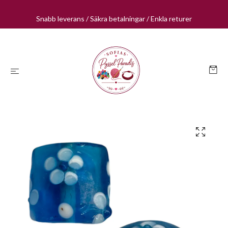
Snabb leverans / Säkra betalningar / Enkla returer