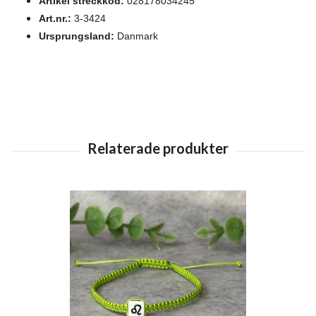
Artikel streckkod:
028178034245
Art.nr.:
3-3424
Ursprungsland:
Danmark