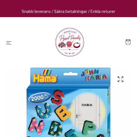
Snabb leverans / Säkra betalningar / Enkla returer