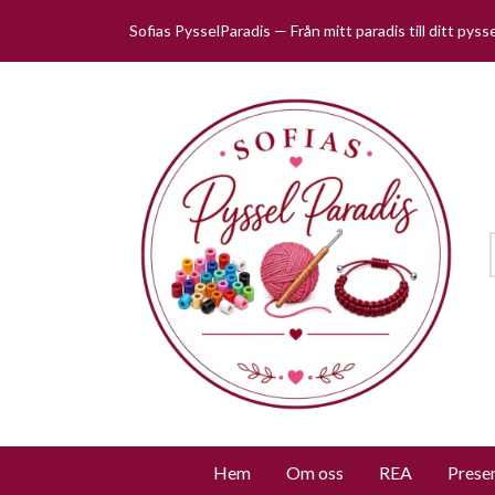
Sofias PysselParadis — Från mitt paradis till ditt pys
Hem
Om oss
REA
Prese