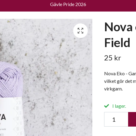
Gävle Pride 2026
Nova 
Field
25 kr
Nova Eko - Gar
vilket gör det 
virkgarn.
I lager.