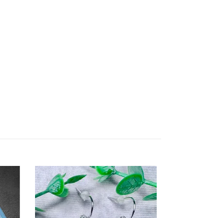
Pärlnål 12,2 
25 kr