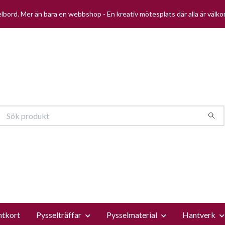
selbord. Mer än bara en webbshop - En kreativ mötesplats där alla är välk
ntkort
Pysselträffar
Pysselmaterial
Hantverk