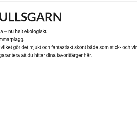
MULLSGARN
 – nu helt ekologiskt.
sommarplagg.
ilket gör det mjukt och fantastiskt skönt både som stick- och vi
rantera att du hittar dina favoritfärger här.