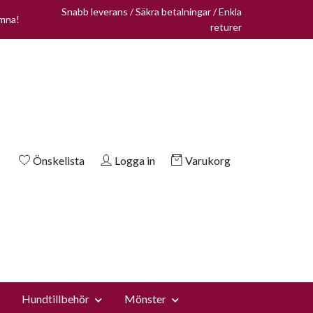
Snabb leverans / Säkra betalningar / Enkla
omna!
returer
Önskelista
Logga in
Varukorg
Hundtillbehör
Mönster