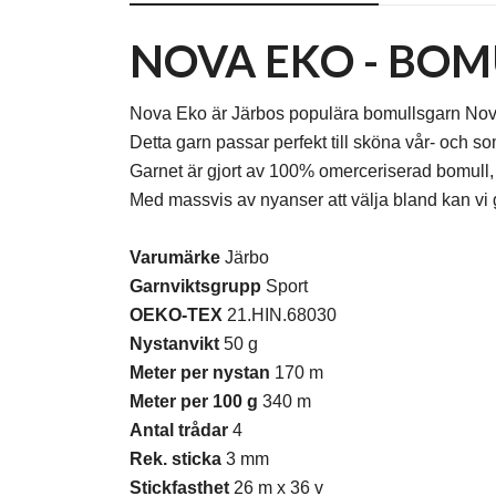
NOVA EKO - BO
Nova Eko är Järbos populära bomullsgarn Nova
Detta garn passar perfekt till sköna vår- och 
Garnet är gjort av 100% omerceriserad bomull, v
Med massvis av nyanser att välja bland kan vi ga
Varumärke
Järbo
Garnviktsgrupp
Sport
OEKO-TEX
21.HIN.68030
Nystanvikt
50 g
Meter per nystan
170 m
Meter per 100 g
340 m
Antal trådar
4
Rek. sticka
3 mm
Stickfasthet
26 m x 36 v