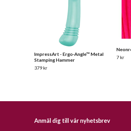
Neonro
ImpressArt - Ergo-Angle™ Metal
7 kr
Stamping Hammer
379 kr
Anmäl dig till vår nyhetsbrev