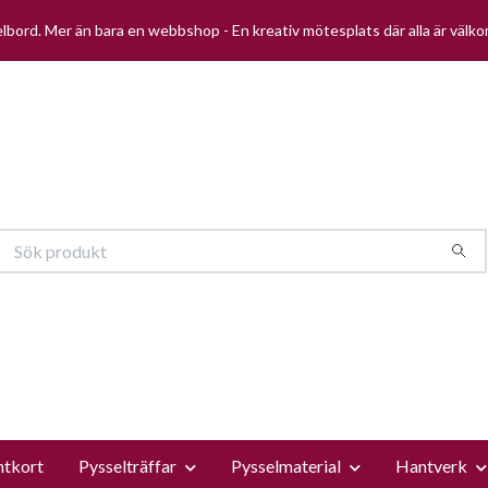
selbord. Mer än bara en webbshop - En kreativ mötesplats där alla är välk
ntkort
Pysselträffar
Pysselmaterial
Hantverk