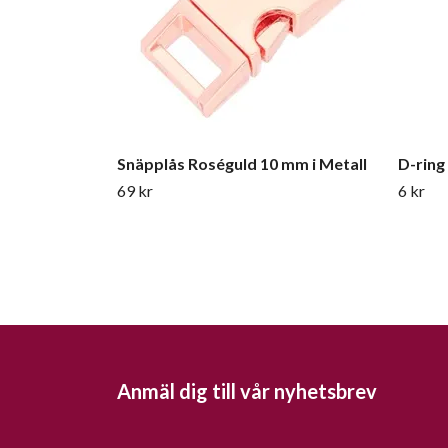
Snäpplås Roséguld 10 mm i Metall
D-ring
69 kr
6 kr
Anmäl dig till vår nyhetsbrev