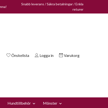
Snabb leverans / Säkra betalningar / Enkla
omna!
returer
Önskelista
Logga in
Varukorg
Hundtillbehör
Mönster