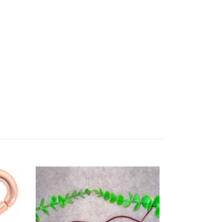
Pärlnål 12,5 
25 kr