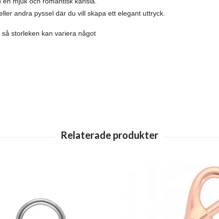
d en mjuk och romantisk känsla.
ler andra pyssel där du vill skapa ett elegant uttryck.
så storleken kan variera något