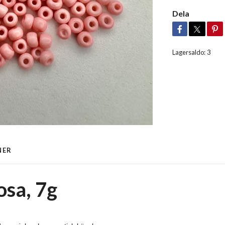
Dela
Lagersaldo:
3
NER
osa, 7g