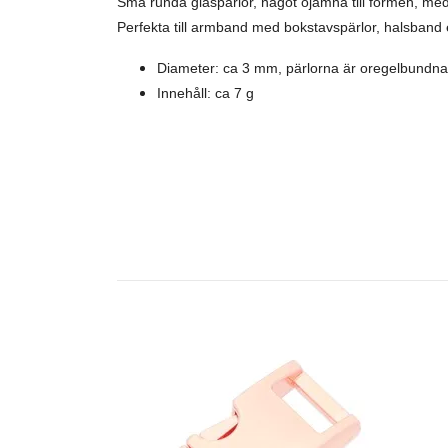
Små runda glaspärlor, något ojämna till formen, me
Perfekta till armband med bokstavspärlor, halsband el
Diameter: ca 3 mm, pärlorna är oregelbundna 
Innehåll: ca 7 g