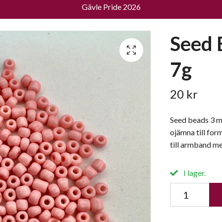
Gävle Pride 2026
Seed 
7g
20 kr
Seed beads 3 mm
ojämna till for
till armband m
I lager.