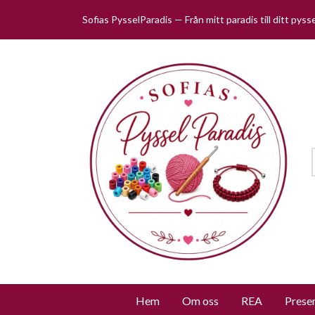
Sofias PysselParadis — Från mitt paradis till ditt pys
Hem
Om oss
REA
Prese