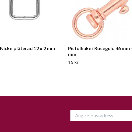
 Nickelpläterad 12 x 2 mm
Pistolhake i Roséguld 46 mm 
mm
15 kr