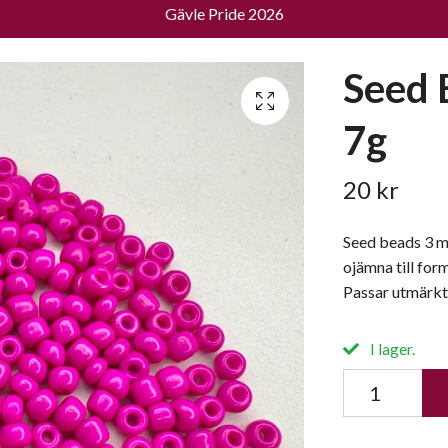
Gävle Pride 2026
Seed 
7g
20 kr
Seed beads 3 m
ojämna till form
Passar utmärkt 
I lager.