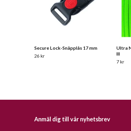
Secure Lock-Snäpplås 17 mm
Ultra 
III
26 kr
7 kr
Anmäl dig till vår nyhetsbrev