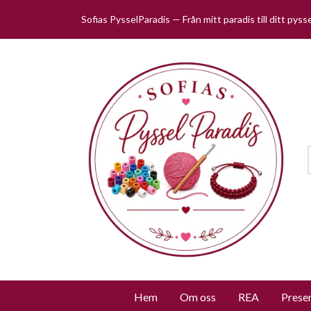
Sofias PysselParadis — Från mitt paradis till ditt pys
Hem
Om oss
REA
Prese