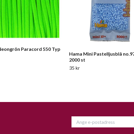
Neongrön Paracord 550 Typ
Hama Mini Pastelljusblå no.97
2000 st
35 kr