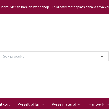
selbord. Mer än bara en webbshop - En kreativ mötesplats där alla är välk
ntkort
Pysselträffar
Pysselmaterial
Hantverk