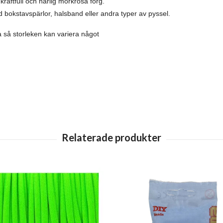
kraftfull och härlig mörkrosa förg.
 bokstavspärlor, halsband eller andra typer av pyssel.
 så storleken kan variera något