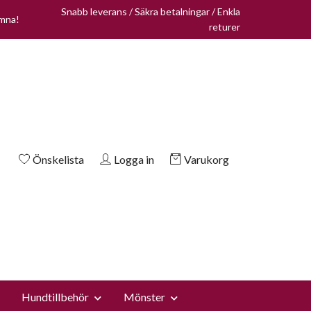
Snabb leverans / Säkra betalningar / Enkla
omna!
returer
Önskelista
Logga in
Varukorg
Hundtillbehör
Mönster