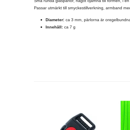
Små runda glaspärlor, något ojämna till formen, i en 
Passar utmärkt till smyckestillverkning, armband med
Diameter:
ca 3 mm, pärlorna är oregelbundna
Innehåll:
ca 7 g