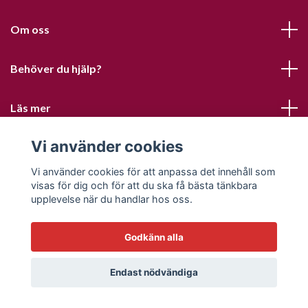
Om oss
Behöver du hjälp?
Läs mer
Vi använder cookies
Sociala medier
Vi använder cookies för att anpassa det innehåll som
visas för dig och för att du ska få bästa tänkbara
upplevelse när du handlar hos oss.
Godkänn alla
© 2026 Sofias PysselParadis
Endast nödvändiga