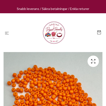
Snabb leverans / Säkra betalningar / Enkla returer