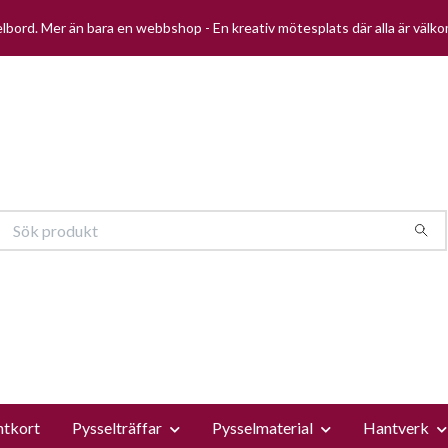
selbord. Mer än bara en webbshop - En kreativ mötesplats där alla är välk
ntkort
Pysselträffar
Pysselmaterial
Hantverk