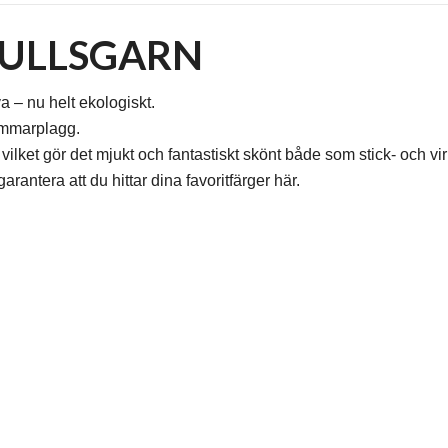
MULLSGARN
 – nu helt ekologiskt.
sommarplagg.
ilket gör det mjukt och fantastiskt skönt både som stick- och vi
rantera att du hittar dina favoritfärger här.