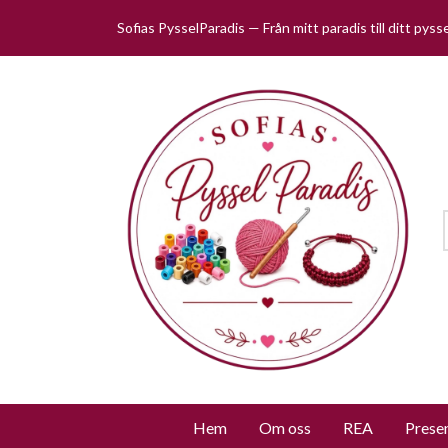
Sofias PysselParadis — Från mitt paradis till ditt pys
Hem
Om oss
REA
Prese