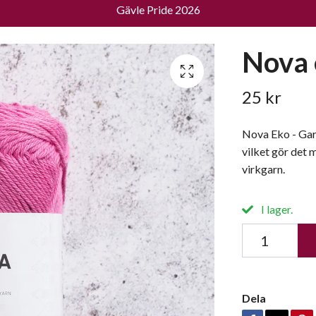
Gävle Pride 2026
Nova 
25 kr
Nova Eko - Gar
vilket gör det 
virkgarn.
I lager.
Dela