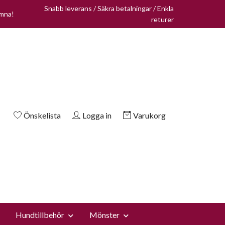
Snabb leverans / Säkra betalningar / Enkla
omna!
returer
Önskelista
Logga in
Varukorg
Hundtillbehör
Mönster