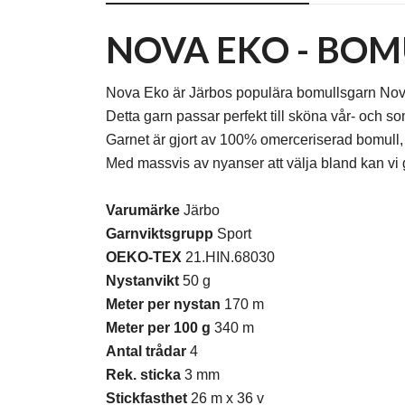
NOVA EKO - BO
Nova Eko är Järbos populära bomullsgarn Nova
Detta garn passar perfekt till sköna vår- och 
Garnet är gjort av 100% omerceriserad bomull, v
Med massvis av nyanser att välja bland kan vi ga
Varumärke
Järbo
Garnviktsgrupp
Sport
OEKO-TEX
21.HIN.68030
Nystanvikt
50 g
Meter per nystan
170 m
Meter per 100 g
340 m
Antal trådar
4
Rek. sticka
3 mm
Stickfasthet
26 m x 36 v