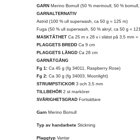
GARN
Merino Bomull (50 % merinoull, 50 % bomull,
GARNALTERNATIV
Astrid (100 % ull superwash, ca 50 g = 125 m)
Fuga (50 % ull superwash, 50 % akryl, ca 50 g = 12
MASKTÄTHET
Ca 25 m x 28 v i slätst på 3,5 mm =
PLAGGETS BREDD
Ca 9 cm
PLAGGETS LÄNGD
Ca 28 cm
GARNÅTGÅNG
Fg 1:
Ca 45 g (fg 34011, Raspberry Rose)
Fg 2:
Ca 30 g (fg 34003, Moonlight)
STRUMPSTICKOR
3 och 3,5 mm
TILLBEHÖR
2 st markörer
SVÅRIGHETSGRAD
Fortsättare
Garn
Merino Bomull
Typ av handarbete
Stickning
Plaggtyp
Vantar