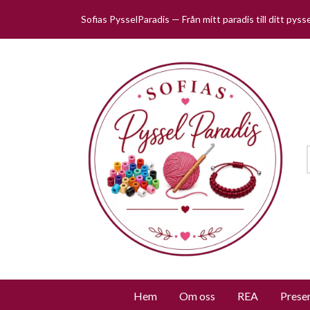
Sofias PysselParadis — Från mitt paradis till ditt pys
Hem
Om oss
REA
Prese