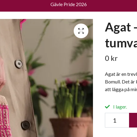
Gävle Pride 2026
Agat 
tumva
0 kr
Agat är en trev
Bomull. Det är 
att lägga på mi
I lager.