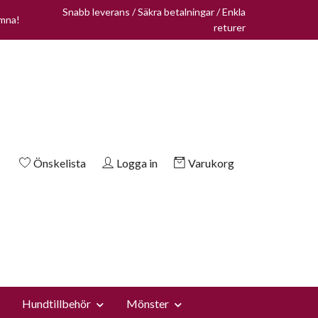
Snabb leverans / Säkra betalningar / Enkla
omna!
returer
Önskelista
Logga in
Varukorg
Hundtillbehör
Mönster