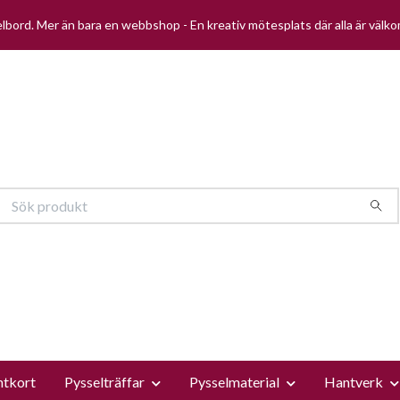
selbord. Mer än bara en webbshop - En kreativ mötesplats där alla är välk
ntkort
Pysselträffar
Pysselmaterial
Hantverk