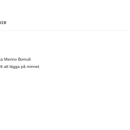
NER
uka Merino Bomull.
lt att lägga på minnet.