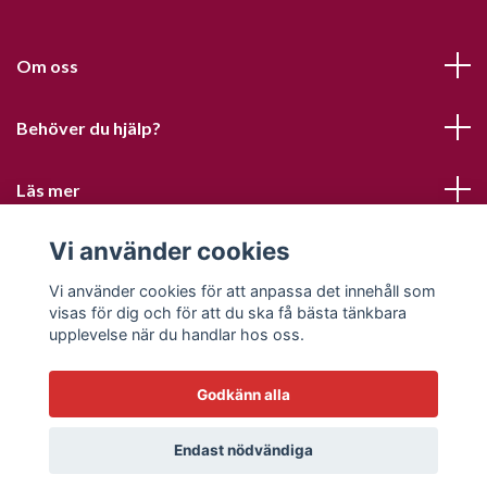
Om oss
Behöver du hjälp?
Läs mer
Vi använder cookies
Sociala medier
Vi använder cookies för att anpassa det innehåll som
visas för dig och för att du ska få bästa tänkbara
upplevelse när du handlar hos oss.
Godkänn alla
© 2026 Sofias PysselParadis
Endast nödvändiga