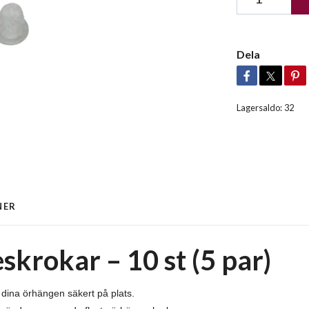
Dela
Lagersaldo:
32
NER
eskrokar – 10 st (5 par)
r dina örhängen säkert på plats.