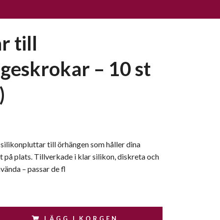
r till
geskrokar – 10 st
)
ilikonpluttar till örhängen som håller dina
på plats. Tillverkade i klar silikon, diskreta och
vända – passar de fl
LÄGG I KORGEN