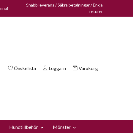
Snabb leverans / Säkra betalningar / Enkla
omna!
returer
Önskelista
Logga in
Varukorg
Hundtillbehör
Mönster