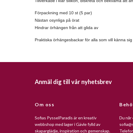
Tillverkade i klar silikon, diskreta och bekväma att
Förpackning med 10 st (5 par)
Nästan osynliga på örat
Hindrar örhängen från att glida av
Praktiska örhängesbackar för alla som vill känna si
Anmäl dig till vår nyhetsbrev
Om oss
Behö
Sofias PysselParadis är en kreativ
Du når 
webbshop med lager i Gävle fylld av
sofia@s
skaparglädje, inspiration och gemenskap.
Telefo