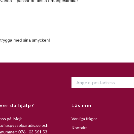
 använda – passar de flesta örhängeskrokar.
g trygga med sina smycken!
ver du hjälp?
Läs mer
oss på: Mejl:
Vanliga frågor
ofiaspysselparadis.se
och
Kontakt
nnummer: 076 - 03 561 53