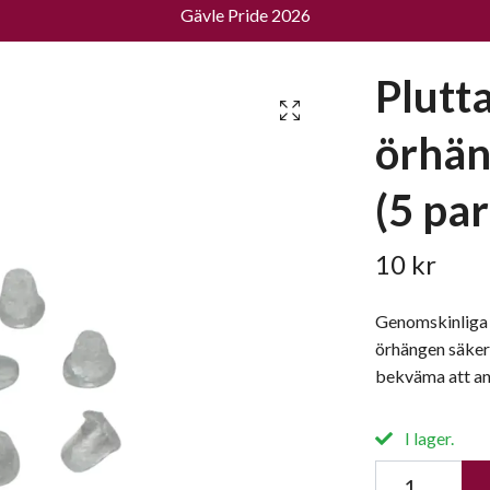
Gävle Pride 2026
Plutta
örhän
(5 par
10 kr
Genomskinliga s
örhängen säkert 
bekväma att an
I lager.