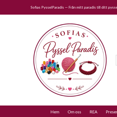
Sofias PysselParadis — Från mitt paradis till ditt pys
Hem
Om oss
REA
Prese