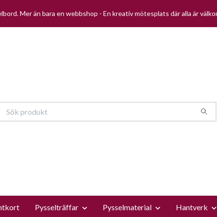
selbord. Mer än bara en webbshop - En kreativ mötesplats där alla är välk
ntkort
Pysselträffar
Pysselmaterial
Hantverk