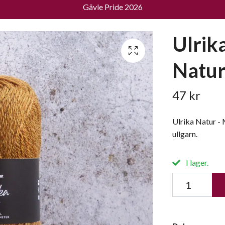
Gävle Pride 2026
Ulrik
Natu
47 kr
Ulrika Natur -
ullgarn.
I lager.