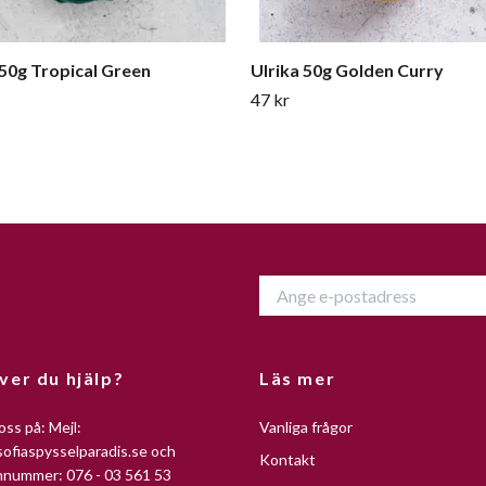
 50g Tropical Green
Ulrika 50g Golden Curry
47 kr
ver du hjälp?
Läs mer
oss på: Mejl:
Vanliga frågor
ofiaspysselparadis.se
och
Kontakt
nnummer: 076 - 03 561 53