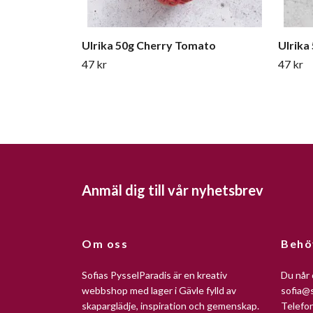
Ulrika 50g Cherry Tomato
Ulrika
47 kr
47 kr
Anmäl dig till vår nyhetsbrev
Om oss
Behö
Sofias PysselParadis är en kreativ
Du når 
webbshop med lager i Gävle fylld av
sofia@s
skaparglädje, inspiration och gemenskap.
Telefo