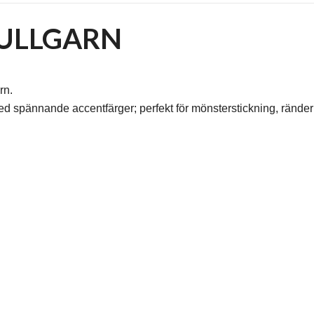
 ULLGARN
rn.
ed spännande accentfärger; perfekt för mönsterstickning, rände