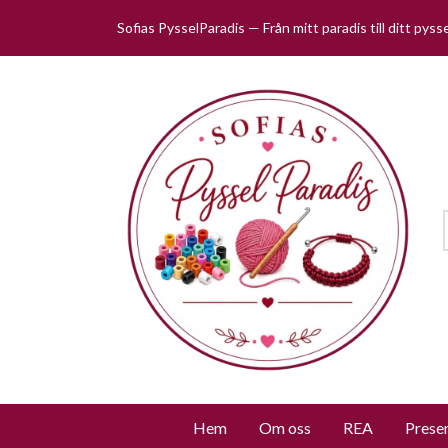
Sofias PysselParadis — Från mitt paradis till ditt pys
Hem
Om oss
REA
Prese