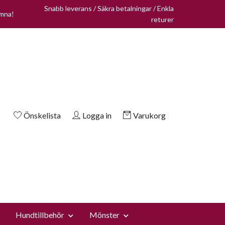
Snabb leverans / Säkra betalningar / Enkla
omna!
returer
Önskelista
Logga in
Varukorg
Hundtillbehör
Mönster