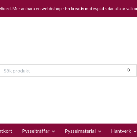
selbord. Mer än bara en webbshop - En kreativ mötesplats där alla är välk
ntkort
Pysselträffar
Pysselmaterial
Hantverk