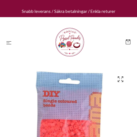
Snabb leverans / Säkra betalningar / Enkla returer