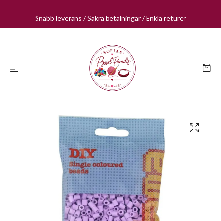
Snabb leverans / Säkra betalningar / Enkla returer