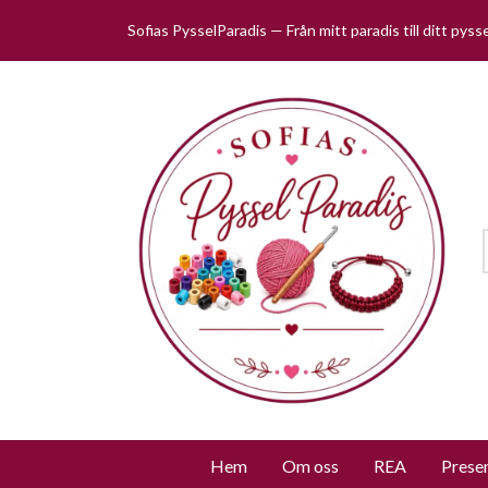
Sofias PysselParadis — Från mitt paradis till ditt pys
Hem
Om oss
REA
Prese