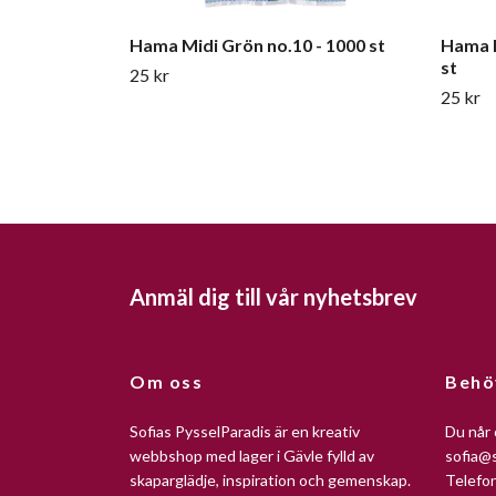
Hama Midi Grön no.10 - 1000 st
Hama M
st
25 kr
25 kr
Anmäl dig till vår nyhetsbrev
Om oss
Behö
Sofias PysselParadis är en kreativ
Du når 
webbshop med lager i Gävle fylld av
sofia@s
skaparglädje, inspiration och gemenskap.
Telefo