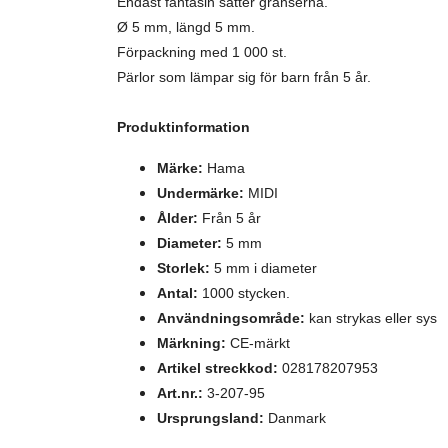
Endast fantasin sätter gränserna.
Ø 5 mm, längd 5 mm.
Förpackning med 1 000 st.
Pärlor som lämpar sig för barn från 5 år.
Produktinformation
Märke:
Hama
Undermärke:
MIDI
Ålder:
Från 5 år
Diameter:
5 mm
Storlek:
5 mm i diameter
Antal:
1000 stycken.
Användningsområde:
kan strykas eller sys
Märkning:
CE-märkt
Artikel streckkod:
028178207953
Art.nr.:
3-207-95
Ursprungsland:
Danmark