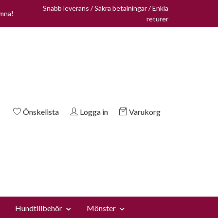
Snabb leverans / Säkra betalningar / Enkla
omna!
returer
Önskelista
Logga in
Varukorg
Hundtillbehör
Mönster