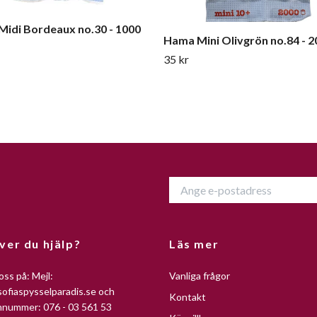
idi Bordeaux no.30 - 1000
Hama Mini Olivgrön no.84 - 2
35 kr
ver du hjälp?
Läs mer
oss på: Mejl:
Vanliga frågor
ofiaspysselparadis.se
och
Kontakt
nnummer: 076 - 03 561 53