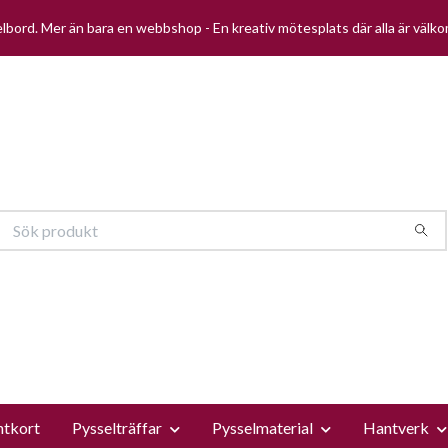
selbord. Mer än bara en webbshop - En kreativ mötesplats där alla är välk
ntkort
Pysselträffar
Pysselmaterial
Hantverk