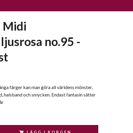
 Midi
ljusrosa no.95 -
st
nga färger kan man göra all världens mönster,
, halsband och smycken. Endast fantasin sätter
år
LÄGG I KORGEN