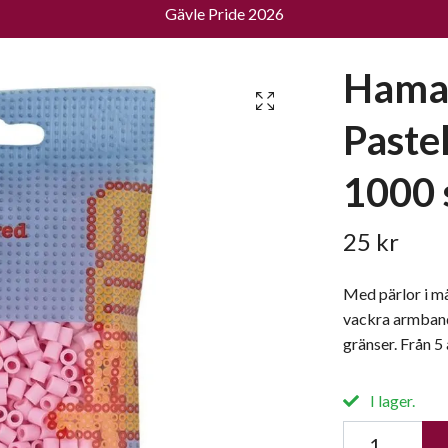
Gävle Pride 2026
Hama
Pastel
1000 
25 kr
Med pärlor i må
vackra armband
gränser. Från 5 
I lager.