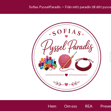
Sofias PysselParadis — Från mitt paradis till ditt pys
Hem
Om oss
REA
Prese