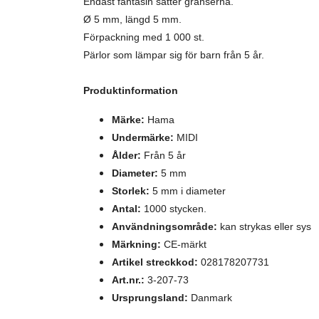
Endast fantasin sätter gränserna.
Ø 5 mm, längd 5 mm.
Förpackning med 1 000 st.
Pärlor som lämpar sig för barn från 5 år.
Produktinformation
Märke:
Hama
Undermärke:
MIDI
Ålder:
Från 5 år
Diameter:
5 mm
Storlek:
5 mm i diameter
Antal:
1000 stycken.
Användningsområde:
kan strykas eller sys
Märkning:
CE-märkt
Artikel streckkod:
028178207731
Art.nr.:
3-207-73
Ursprungsland:
Danmark