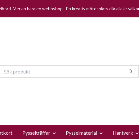
selbord. Mer än bara en webbshop - En kreativ mötesplats där alla är välk
ntkort
Pysselträffar
Pysselmaterial
Hantverk