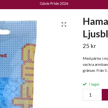
Gävle Pride 2026
Hama 
Ljusbl
25 kr
Med pärlor i må
vackra armband
gränser. Från 5 
I lager.