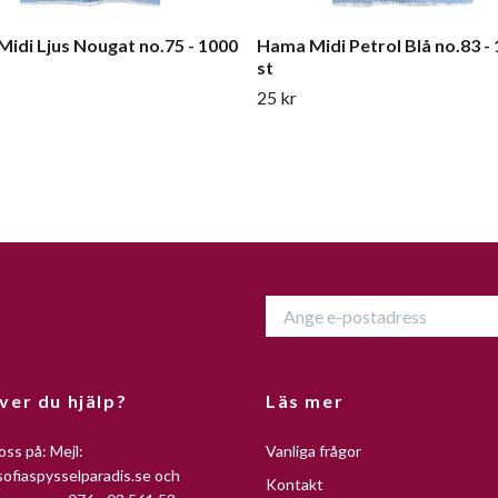
idi Ljus Nougat no.75 - 1000
Hama Midi Petrol Blå no.83 -
st
25 kr
ver du hjälp?
Läs mer
oss på: Mejl:
Vanliga frågor
ofiaspysselparadis.se
och
Kontakt