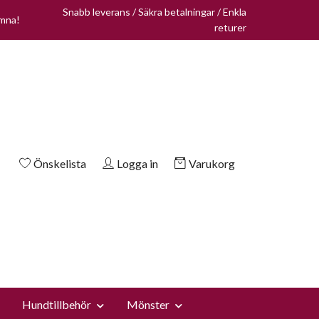
Snabb leverans / Säkra betalningar / Enkla
omna!
returer
Önskelista
Logga in
Varukorg
Hundtillbehör
Mönster