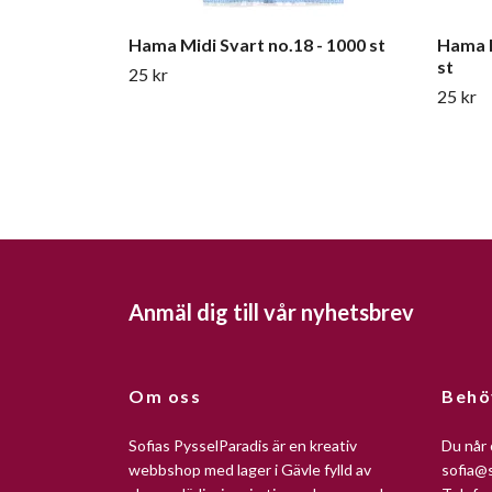
Hama Midi Svart no.18 - 1000 st
Hama M
st
25 kr
25 kr
Anmäl dig till vår nyhetsbrev
Om oss
Behö
Sofias PysselParadis är en kreativ
Du når 
webbshop med lager i Gävle fylld av
sofia@s