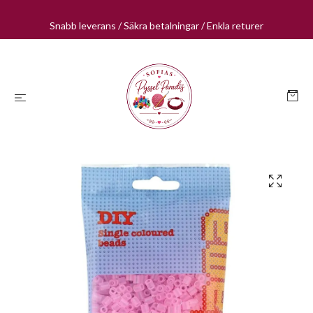
Snabb leverans / Säkra betalningar / Enkla returer