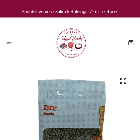
Snabb leverans / Säkra betalningar / Enkla returer