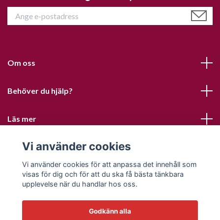
Om oss
Behöver du hjälp?
Läs mer
Vi använder cookies
Sociala medier
Vi använder cookies för att anpassa det innehåll som
visas för dig och för att du ska få bästa tänkbara
upplevelse när du handlar hos oss.
Godkänn alla