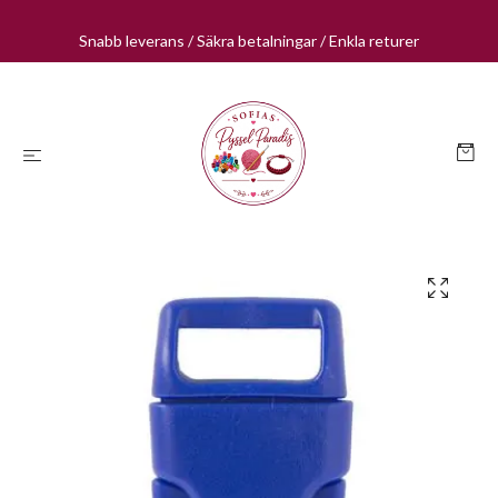
Snabb leverans / Säkra betalningar / Enkla returer