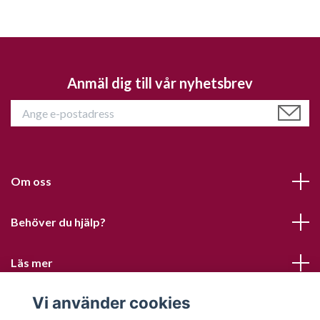
Anmäl dig till vår nyhetsbrev
Om oss
Behöver du hjälp?
Läs mer
Vi använder cookies
Sociala medier