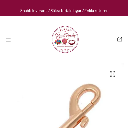
Snabb leverans / Säkra betalningar / Enkla returer