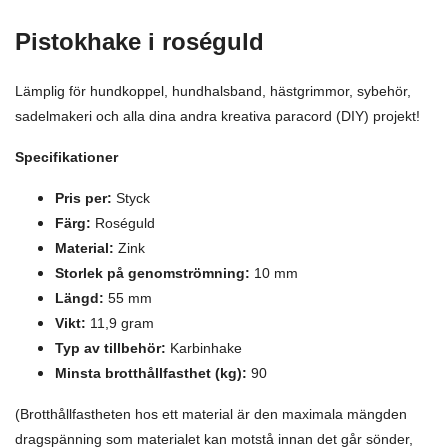
Pistokhake i roséguld
Lämplig för hundkoppel, hundhalsband, hästgrimmor, sybehör,
sadelmakeri och alla dina andra kreativa paracord (DIY) projekt!
Specifikationer
Pris per:
Styck
Färg:
Roséguld
Material:
Zink
Storlek på genomströmning:
10 mm
Längd:
55 mm
Vikt:
11,9 gram
Typ av tillbehör:
Karbinhake
Minsta brotthållfasthet (kg):
90
(Brotthållfastheten hos ett material är den maximala mängden
dragspänning som materialet kan motstå innan det går sönder,