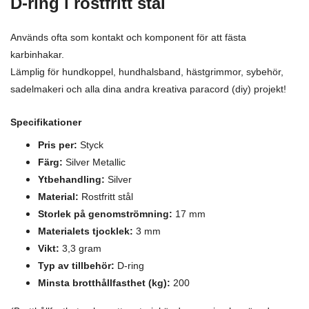
D-ring i rostfritt stål
Används ofta som kontakt och komponent för att fästa
karbinhakar.
Lämplig för hundkoppel, hundhalsband, hästgrimmor, sybehör,
sadelmakeri och alla dina andra kreativa paracord (diy) projekt!
Specifikationer
Pris per:
Styck
Färg:
Silver Metallic
Ytbehandling:
Silver
Material:
Rostfritt stål
Storlek på genomströmning:
17 mm
Materialets tjocklek:
3 mm
Vikt:
3,3 gram
Typ av tillbehör:
D-ring
Minsta brotthållfasthet (kg):
200