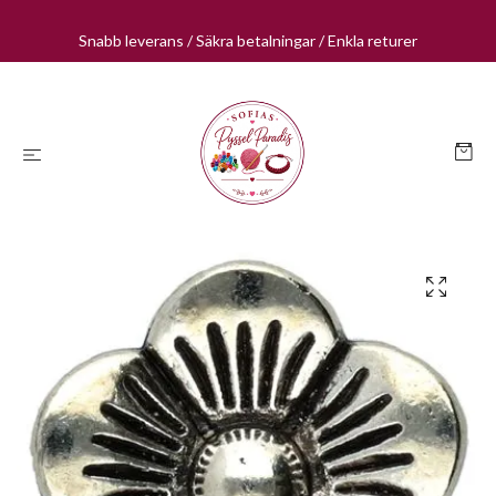
Snabb leverans / Säkra betalningar / Enkla returer