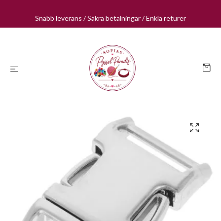
Snabb leverans / Säkra betalningar / Enkla returer