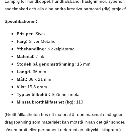
Lämplig för hundkoppel, hundhalsband, hästgrimmor, sybehör,
sadelmakeri och alla dina andra kreativa paracord (diy) projekt!
Specifikationer:
Pris per:
Styck
Färg:
Silver Metallic
Ytbehandling:
Nickelpläterad
Material:
Zink
Storlek på genomströmning:
16 mm
Längd:
36 mm
Mått:
36 x 21 mm
Vikt:
15,3 gram
Typ av tillbehör:
Spänne i metall
Minsta brotthållfasthet (kg):
110
(Brotthållfastheten hos ett material är den maximala mängden
dragspänning som materialet kan motstå innan det går sönder,
såsom brott eller permanent deformation uttryckt i kilogram.)