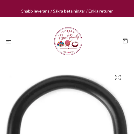
Snabb leverans / Säkra betalningar / Enkla returer