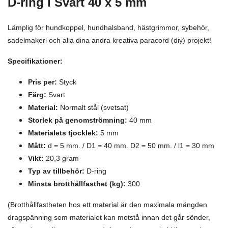
D-ring i Svart 40 x 5 mm
Lämplig för hundkoppel, hundhalsband, hästgrimmor, sybehör,
sadelmakeri och alla dina andra kreativa paracord (diy) projekt!
Specifikationer:
Pris per:
Styck
Färg:
Svart
Material:
N
ormalt stål (svetsat)
Storlek på genomströmning:
40 mm
Materialets tjocklek:
5 mm
Mått:
d = 5 mm. / D1 = 40 mm. D2 = 50 mm. / l1 = 30 mm
Vikt:
20,3 gram
Typ av tillbehör:
D-ring
Minsta brotthållfasthet (kg):
300
(Brotthållfastheten hos ett material är den maximala mängden
dragspänning som materialet kan motstå innan det går sönder,