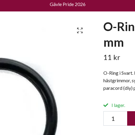
Gävle Pride 2026
O-Ring
mm
11 kr
O-Ring i Svart.
hästgrimmor, sy
paracord (diy) 
I lager.