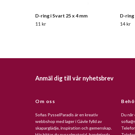
D-ring i Svart 25 x 4 mm
D-ring
11 kr
14 kr
Anmäl dig till vår nyhetsbrev
Om oss
Behö
Sofias PysselParadis är en kreativ
Du når 
webbshop med lager i Gävle fylld av
sofia@s
skaparglädje, inspiration och gemenskap.
Telefo
Här hittar du pysselmaterial, handgjorda
Telefo