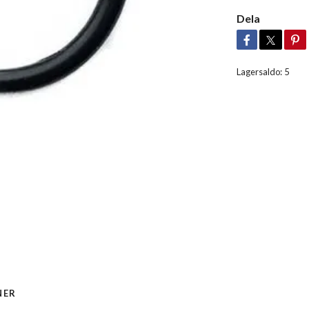
Dela
Lagersaldo:
5
NER