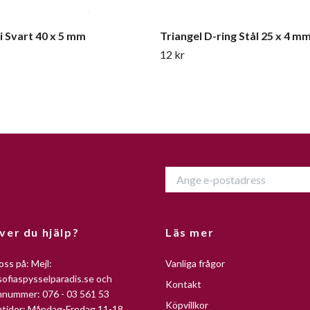
 i Svart 40 x 5 mm
Triangel D-ring Stål 25 x 4 m
12 kr
ver du hjälp?
Läs mer
oss på: Mejl:
Vanliga frågor
ofiaspysselparadis.se
och
Kontakt
nnummer: 076 - 03 561 53
Köpvillkor
ntider: Måndag-Fredag 11-18