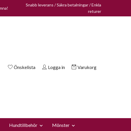
Snabb leverans / Säkra betalningar / Enkla
omna!
returer
Önskelista
Logga in
Varukorg
Hundtillbehör
Mönster