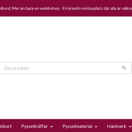
selbord. Mer än bara en webbshop - En kreativ mötesplats där alla är välk
ntkort
Pysselträffar
Pysselmaterial
Hantverk