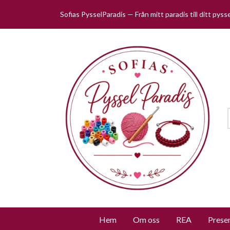
Sofias PysselParadis — Från mitt paradis till ditt pys
Hem
Om oss
REA
Prese