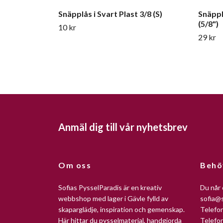
Snäpplås i Svart Plast 3/8 (S)
Snäppl
(5/8")
10 kr
29 kr
Anmäl dig till vår nyhetsbrev
Om oss
Behö
Sofias PysselParadis är en kreativ
Du når 
webbshop med lager i Gävle fylld av
sofia@s
skaparglädje, inspiration och gemenskap.
Telefo
Här hittar du pysselmaterial, handgjorda
Telefo