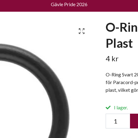
Gävle Pride 2026
O-Rin
Plast
4 kr
O-Ring Svart 2
för Paracord-p
plast, vilket gör
I lager.