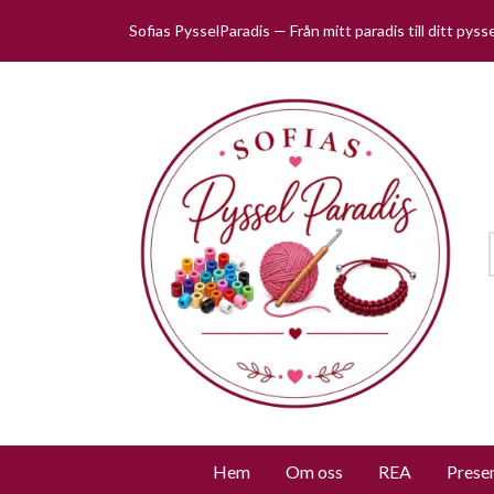
Sofias PysselParadis — Från mitt paradis till ditt pys
Hem
Om oss
REA
Prese