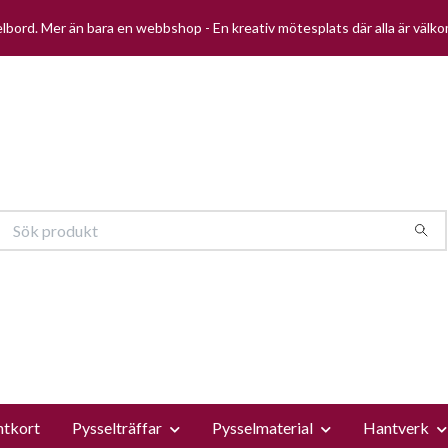
selbord. Mer än bara en webbshop - En kreativ mötesplats där alla är välk
ntkort
Pysselträffar
Pysselmaterial
Hantverk