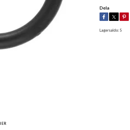
Dela
Lagersaldo:
5
NER