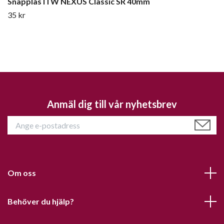
Snäpplås ITW NEXUS Classic SR 40mm
35 kr
Anmäl dig till vår nyhetsbrev
Om oss
Behöver du hjälp?