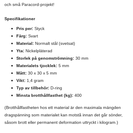
och små Paracord-projekt!
Specifikationer
Pris per:
Styck
Färg:
Svart
Material:
N
ormalt stål (svetsat)
Yta:
Nickelpläterad
Storlek på genomströmning:
30 mm
Materialets tjocklek:
5 mm
Mått:
30 x 30 x 5 mm
Vikt:
1,4 gram
Typ av tillbehör:
D-ring
Minsta brotthållfasthet (kg):
400
(Brotthållfastheten hos ett material är den maximala mängden
dragspänning som materialet kan motstå innan det går sönder,
såsom brott eller permanent deformation uttryckt i kilogram.)