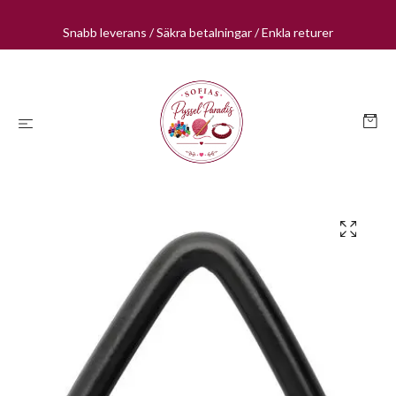
Snabb leverans / Säkra betalningar / Enkla returer