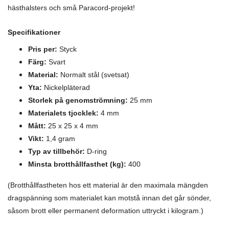
hästhalsters och små Paracord-projekt!
Specifikationer
Pris per:
Styck
Färg:
Svart
Material:
N
ormalt stål (svetsat)
Yta:
Nickelpläterad
Storlek på genomströmning:
25 mm
Materialets tjocklek:
4 mm
Mått:
25 x 25 x 4 mm
Vikt:
1,4 gram
Typ av tillbehör:
D-ring
Minsta brotthållfasthet (kg):
400
(Brotthållfastheten hos ett material är den maximala mängden
dragspänning som materialet kan motstå innan det går sönder,
såsom brott eller permanent deformation uttryckt i kilogram.)