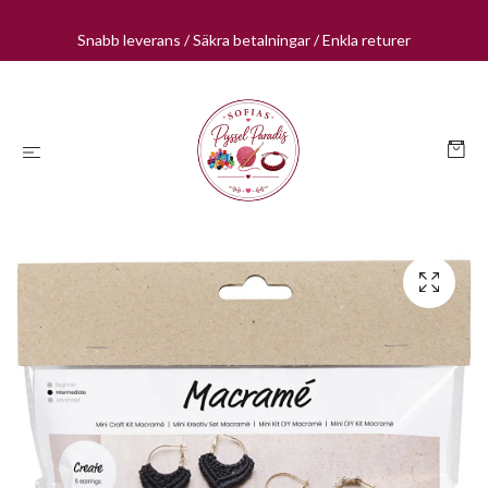
Snabb leverans / Säkra betalningar / Enkla returer