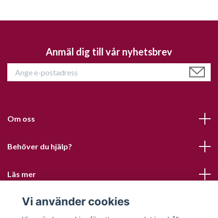
Anmäl dig till vår nyhetsbrev
Om oss
Behöver du hjälp?
Läs mer
Vi använder cookies
Sociala medier